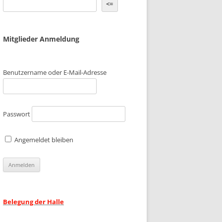
<=
 BILDER
2016 BILDER
Mitglieder Anmeldung
 BILDER
2015 BILDER
 BILDER
2014 BILDER
Benutzername oder E-Mail-Adresse
 BILDER
2013 BILDER
 BILDER
2012 BILDER
Passwort
Angemeldet bleiben
Belegung der Halle