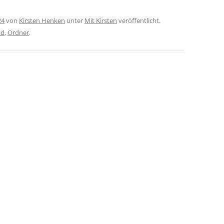
24
von
Kirsten Henken
unter
Mit Kirsten
veröffentlicht.
ad
,
Ordner
.