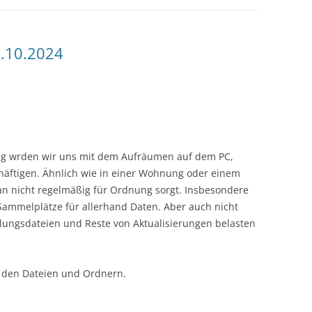
RADTOUR 2016
WEIHNACHTEN 
.10.2024
RADTOUR 2015
WEIHNACHTEN 
RADTOUR 2014
WEIHNACHTEN 
RADTOUR 2013
WEIHNACHTEN 
RADTOUR 2012
WEIHNACHTEN 
g wrden wir uns mit dem Aufräumen auf dem PC,
häftigen. Ähnlich wie in einer Wohnung oder einem
an nicht regelmäßig für Ordnung sorgt. Insbesondere
Sammelplätze für allerhand Daten. Aber auch nicht
lungsdateien und Reste von Aktualisierungen belasten
 den Dateien und Ordnern.