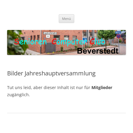
Zum
Inhalt
Senioren Computer Club
springen
Oma und Opa werden Digital
Beverstedt
Menü
Bilder Jahreshauptversammlung
Tut uns leid, aber dieser Inhalt ist nur für
Mitglieder
zugänglich.