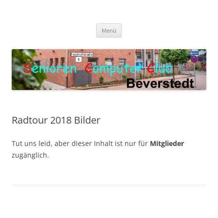
Zum
Inhalt
Senioren Computer Club
springen
Oma und Opa werden Digital
Beverstedt
Menü
Radtour 2018 Bilder
Tut uns leid, aber dieser Inhalt ist nur für
Mitglieder
zugänglich.