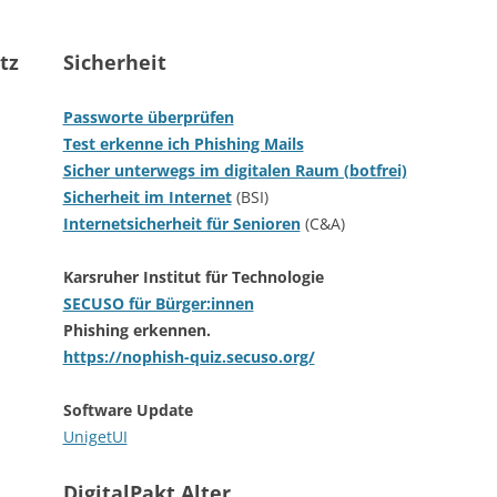
RADTOUR 201
WEIHNACHTEN
tz
Sicherheit
RADTOUR 201
WEIHNACHTEN
Passworte überprüfen
RADTOUR 201
WEIHNACHTEN
Test erkenne ich Phishing Mails
Sicher unterwegs im digitalen Raum (botfrei)
RADTOUR 201
WEIHNACHTEN
Sicherheit im Internet
(BSI)
Internetsicherheit für Senioren
(C&A)
RADTOUR 201
WEIHNACHTEN
Karsruher Institut für Technologie
SECUSO für Bürger:innen
Phishing erkennen.
https://nophish-quiz.secuso.org/
Software Update
UnigetUI
DigitalPakt Alter