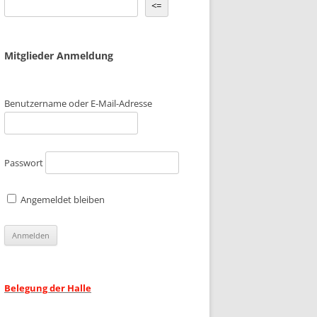
<=
6 BILDER
 2016 BILDER
Mitglieder Anmeldung
5 BILDER
 2015 BILDER
4 BILDER
 2014 BILDER
Benutzername oder E-Mail-Adresse
3 BILDER
 2013 BILDER
2 BILDER
 2012 BILDER
Passwort
Angemeldet bleiben
Belegung der Halle