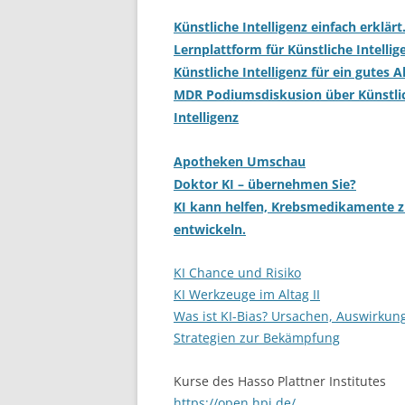
Künstliche Intelligenz einfach erklärt
Lernplattform für Künstliche Intellig
Künstliche Intelligenz für ein gutes A
MDR Podiumsdiskusion über Künstli
Intelligenz
Apotheken Umschau
Doktor KI – übernehmen Sie?
KI kann helfen, Krebsmedikamente 
entwickeln.
KI Chance und Risiko
KI Werkzeuge im Altag II
Was ist KI-Bias? Ursachen, Auswirku
Strategien zur Bekämpfung
Kurse des Hasso Plattner Institutes
https://open.hpi.de/