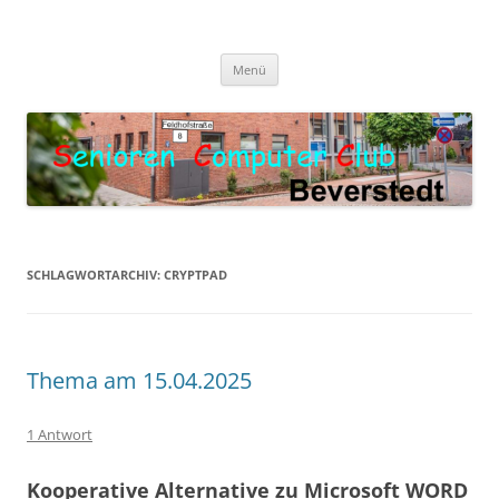
Zum
Inhalt
Senioren Computer Club
springen
Oma und Opa werden Digital
Beverstedt
Menü
SCHLAGWORTARCHIV:
CRYPTPAD
Thema am 15.04.2025
1 Antwort
Kooperative Alternative zu Microsoft WORD